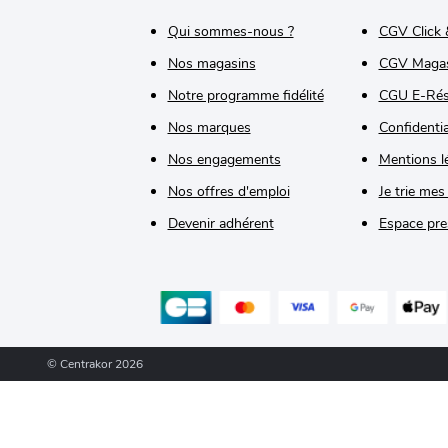
Qui sommes-nous ?
CGV Click 
Nos magasins
CGV Maga
Notre programme fidélité
CGU E-Rés
Nos marques
Confidentia
Nos engagements
Mentions l
Nos offres d'emploi
Je trie mes
Devenir adhérent
Espace pre
© Centrakor 2026