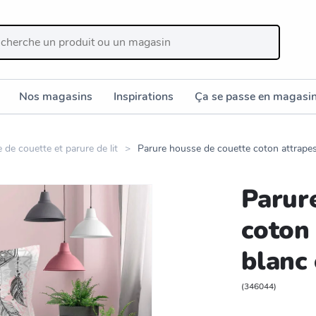
Nos magasins
Inspirations
Ça se passe en magasi
de couette et parure de lit
Parure housse de couette coton attrapes
Parur
coton 
blanc
(
346044
)