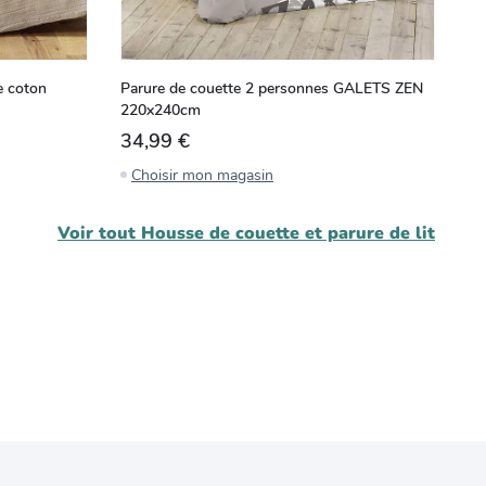
e coton
Parure de couette 2 personnes GALETS ZEN
Pa
220x240cm
rê
34,99 €
3
Choisir mon magasin
C
Voir tout
Housse de couette et parure de lit