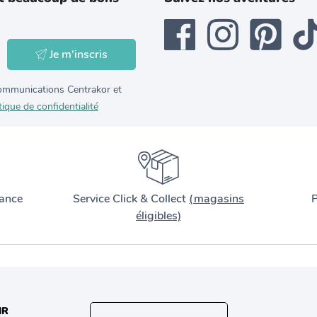
Je m'inscris
 communications Centrakor et
tique de confidentialité
ance
Service Click & Collect
(magasins
P
éligibles)
IR