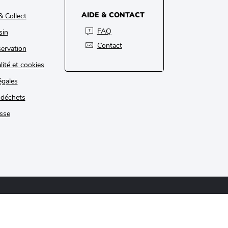
AIDE & CONTACT
& Collect
FAQ
sin
Contact
ervation
lité et cookies
égales
 déchets
sse