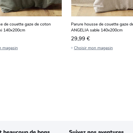
e de couette gaze de coton
Parure housse de couette gaze d
ki 140x200cm
ANGELIA sable 140x200cm
29,99 €
n magasin
Choisir mon magasin
t beaucoup de bons
Suivez nos aventures