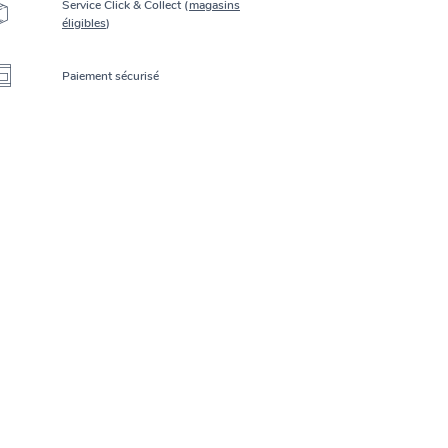
Service Click & Collect (
magasins
éligibles
)
Paiement sécurisé