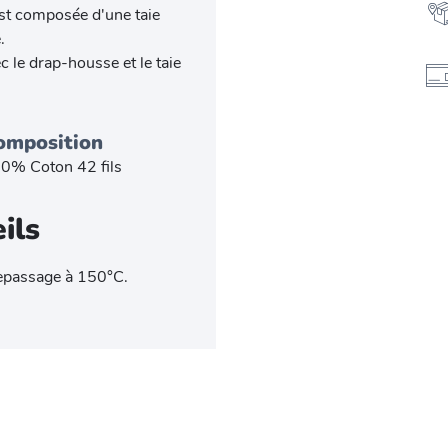
 est composée d'une taie
.
 le drap-housse et le taie
omposition
0% Coton 42 fils
ils
epassage à 150°C.