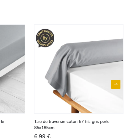
rle
Taie de traversin coton 57 fils gris perle
Ta
85x185cm
63
6,99 €
5