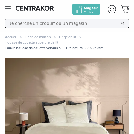
Magasin
Choisir
Retour
Accueil
Linge de maison
Linge de lit
Housse de couette et parure de lit
Nos Produits
Parure housse de couette velours VELINA naturel 220x240cm
Décoration
Linge de maison
Meuble
Cuisine et art de la table
Zoomer sur l'image
Salle de bain et beauté