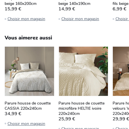
beige 160x200cm
beige 140x190cm
fils bei
15,99 €
14,99 €
6,99 €
Choisir mon magasin
Choisir mon magasin
Choisi
Vous aimerez aussi
Parure housse de couette
Parure housse de couette
Parure h
CASSIA 220x240cm
microfibre HELTIE ivoire
velours 
34,99 €
220x240cm
220x24
25,99 €
29,99 
Choisir mon magasin
Choisir mon magasin
Choisi