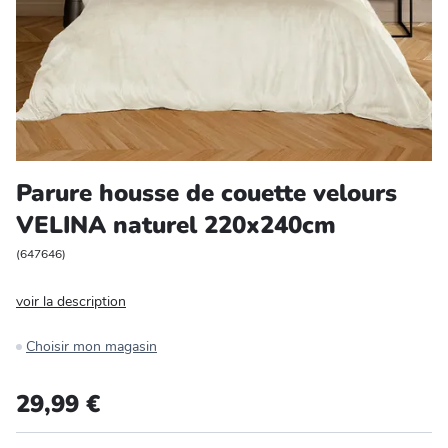
Entretien et rangement
Loisirs
Animalerie
Bricolage et auto
Parure housse de couette velours
VELINA naturel 220x240cm
Jardin et plein air
(
647646
)
voir la description
Choisir mon magasin
29,99 €