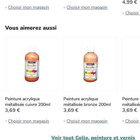
4,99 €
Choisir mon magasin
Choisir mon magasin
Choisi
Vous aimerez aussi
Peinture acrylique
Peinture acrylique
Peinture 
métallisée cuivre 200ml
métallisée bronze 200ml
métallis
3,69 €
3,69 €
3,69 €
Choisir mon magasin
Choisir mon magasin
Choisi
Voir tout
Colle, peinture et vernis