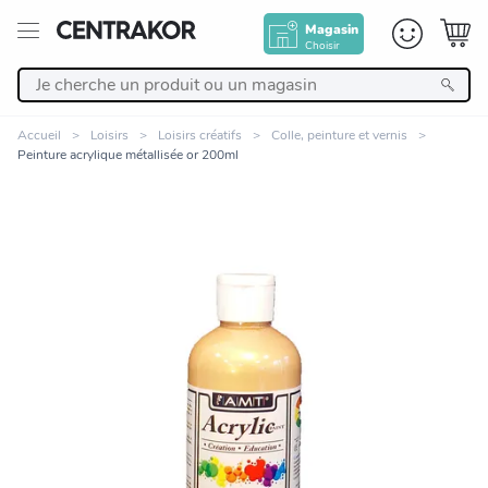
Magasin
Choisir
Retour
Accueil
Loisirs
Loisirs créatifs
Colle, peinture et vernis
Peinture acrylique métallisée or 200ml
Nos Produits
Décoration
Linge de maison
Meuble
Cuisine et art de la table
Zoomer sur l'image
Salle de bain et beauté