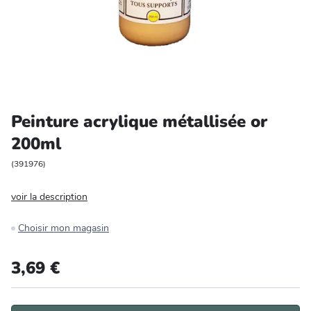
Entretien et rangement
Loisirs
Animalerie
Peinture acrylique métallisée or
Bricolage et auto
200ml
Jardin et plein air
(
391976
)
voir la description
Choisir mon magasin
3,69 €