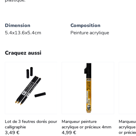
plastique.
Dimension
Composition
5.4x13.6x5.4cm
Peinture acrylique
Craquez aussi
Lot de 3 feutres dorés pour
Marqueur peinture
Marqueur
calligraphie
acrylique or précieux 4mm
acrylique
3,49 €
4,99 €
or préci