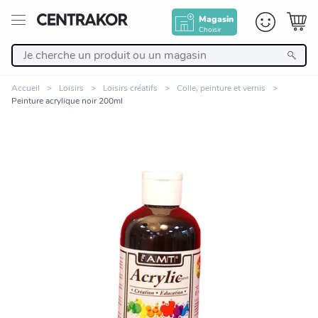
Magasin
Choisir
Retour
Accueil
Loisirs
Loisirs créatifs
Colle, peinture et vernis
Peinture acrylique noir 200ml
Nos Produits
Décoration
Linge de maison
Meuble
Cuisine et art de la table
Zoomer sur l'image
Salle de bain et beauté