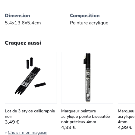
Dimension
Composition
5.4x13.6x5.4cm
Peinture acrylique
Craquez aussi
Lot de 3 stylos calligraphie
Marqueur peinture
Marqueur
noir
acrylique pointe biseautée
acrylique
3,49 €
noir précieux 4mm
4mm
4,99 €
4,99 €
Choisir mon magasin