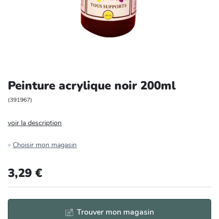
Entretien et rangement
Loisirs
Animalerie
Peinture acrylique noir 200ml
Bricolage et auto
(
391967
)
Jardin et plein air
voir la description
Choisir mon magasin
3,29 €
Trouver mon magasin