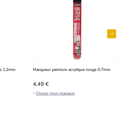
ge 1.2mm
Marqueur peinture acrylique rouge 0.7mm
Ma
4,49 €
4
Choisir mon magasin
C