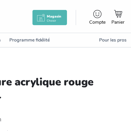
Magasin
Choisir
Compte
Panier
n
Programme fidélité
Pour les pros
ure acrylique rouge
l
n