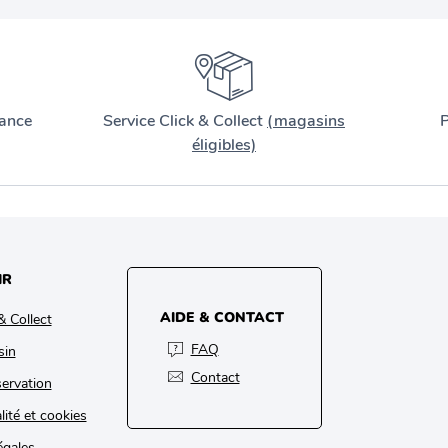
ance
Service Click & Collect
(magasins
P
éligibles)
IR
AIDE & CONTACT
& Collect
FAQ
sin
Contact
ervation
lité et cookies
égales