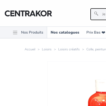
Nos Produits
Nos catalogues
Prix Bas ❤️️
Accueil
Loisirs
Loisirs créatifs
Colle, peintur