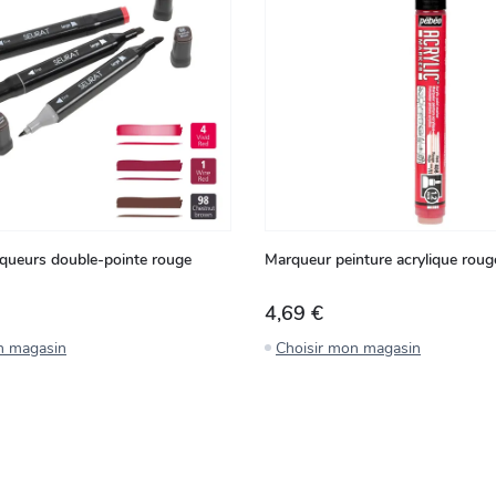
queurs double-pointe rouge
Marqueur peinture acrylique rou
4,69 €
n magasin
Choisir mon magasin