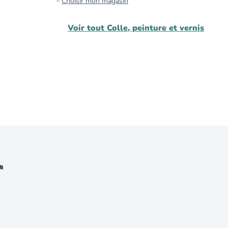
Choisir mon magasin
C
Voir tout
Colle, peinture et vernis