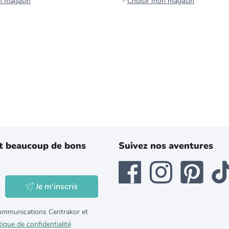
n magasin
Choisir mon magasin
t beaucoup de bons
Suivez nos aventures
Je m'inscris
 communications Centrakor et
tique de confidentialité