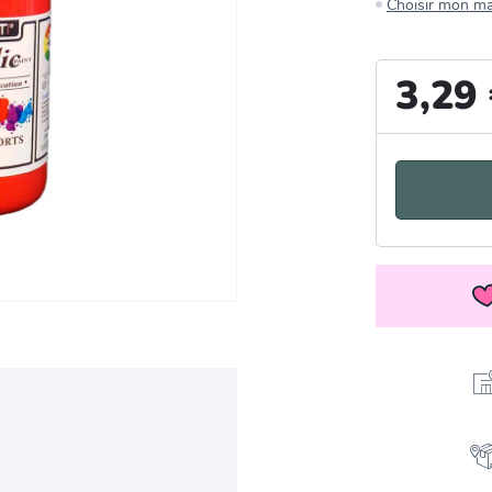
Choisir mon m
3,29