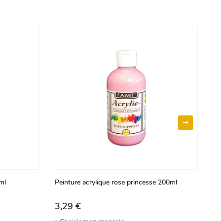
ml
Peinture acrylique rose princesse 200ml
Pe
3,29 €
3