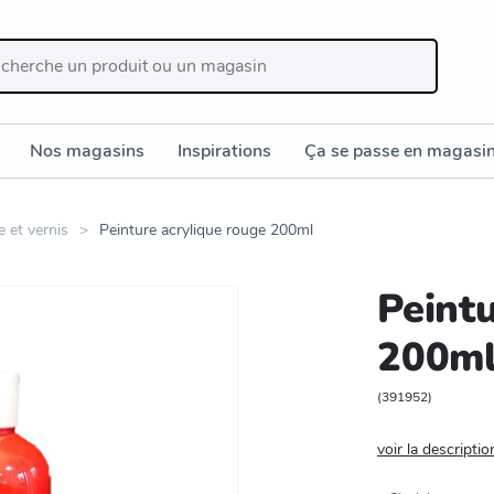
Nos magasins
Inspirations
Ça se passe en magasi
e et vernis
Peinture acrylique rouge 200ml
Peint
200m
(
391952
)
voir la descriptio