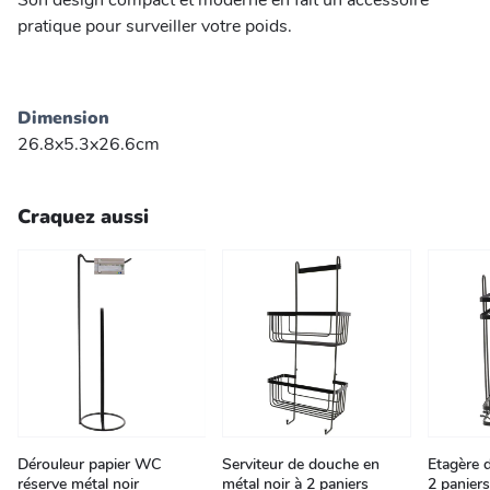
Son design compact et moderne en fait un accessoire
pratique pour surveiller votre poids.
Dimension
26.8x5.3x26.6cm
Craquez aussi
Dérouleur papier WC
Serviteur de douche en
Etagère 
réserve métal noir
métal noir à 2 paniers
2 paniers