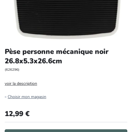
Entretien et rangement
Loisirs
Animalerie
Pèse personne mécanique noir
Bricolage et auto
26.8x5.3x26.6cm
Jardin et plein air
(
626296
)
voir la description
Choisir mon magasin
12,99 €