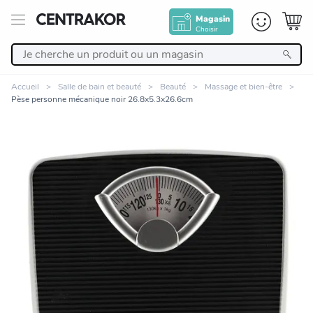
Magasin
Choisir
Retour
Accueil
Salle de bain et beauté
Beauté
Massage et bien-être
Pèse personne mécanique noir 26.8x5.3x26.6cm
Nos Produits
Décoration
Linge de maison
Meuble
Cuisine et art de la table
Zoomer sur l'image
Salle de bain et beauté