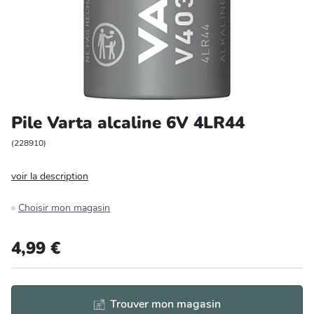
Entretien et rangement
Loisirs
Animalerie
Pile Varta alcaline 6V 4LR44
Bricolage et auto
(
228910
)
Jardin et plein air
voir la description
Choisir mon magasin
4,99 €
Trouver mon magasin