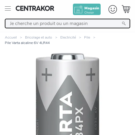
Magasin
Choisir
Retour
Accueil
Bricolage et auto
Electricité
Pile
Pile Varta alcaline 6V 4LR44
Nos Produits
Décoration
Linge de maison
Meuble
Cuisine et art de la table
Zoomer sur l'image
Salle de bain et beauté