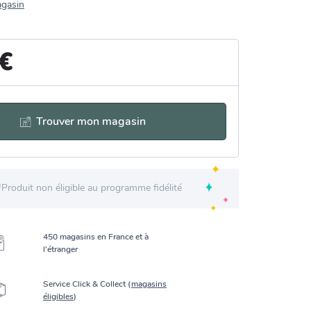
agasin
 €
Trouver mon magasin
Produit non éligible au programme fidélité
450 magasins en France et à
l’étranger
Service Click & Collect (
magasins
éligibles
)