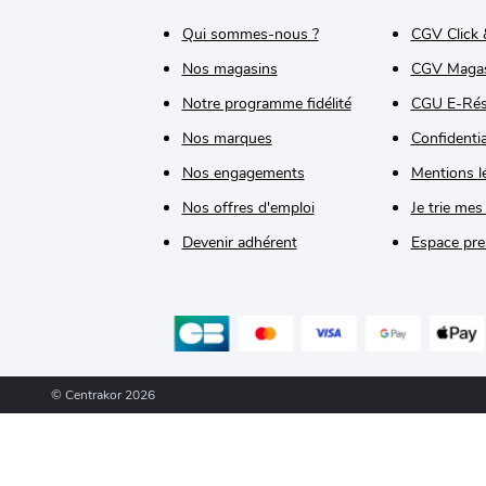
Qui sommes-nous ?
CGV Click 
Nos magasins
CGV Maga
Notre programme fidélité
CGU E-Rés
Nos marques
Confidentia
Nos engagements
Mentions l
Nos offres d'emploi
Je trie mes
Devenir adhérent
Espace pre
© Centrakor 2026