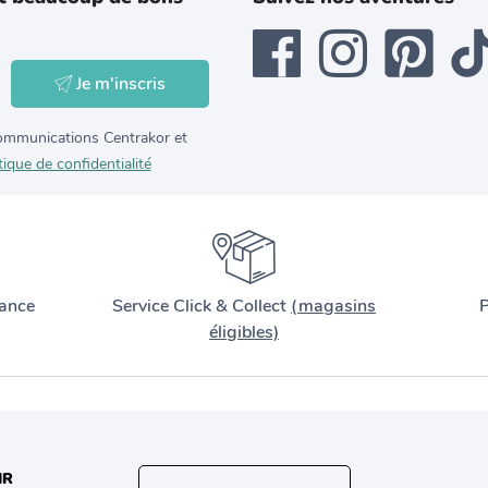
Je m'inscris
 communications Centrakor et
tique de confidentialité
ance
Service Click & Collect
(magasins
P
éligibles)
IR