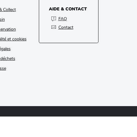
AIDE & CONTACT
& Collect
FAQ
sin
Contact
ervation
lité et cookies
égales
 déchets
sse