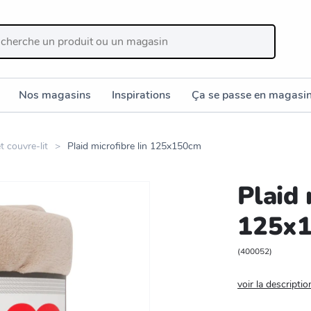
Nos magasins
Inspirations
Ça se passe en magasi
et couvre-lit
Plaid microfibre lin 125x150cm
Plaid 
125x
(
400052
)
voir la descriptio