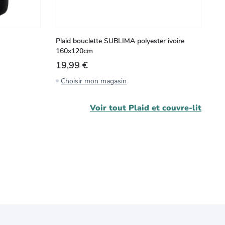
Plaid bouclette SUBLIMA polyester ivoire
Pl
160x120cm
19,99 €
9
Choisir mon magasin
C
Voir tout
Plaid et couvre-lit