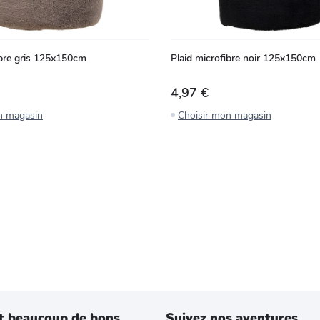
ibre gris 125x150cm
Plaid microfibre noir 125x150cm
4,97 €
n magasin
Choisir mon magasin
t beaucoup de bons
Suivez nos aventures