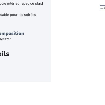
re intérieur avec ce plaid
nsable pour les soirées
omposition
lyester
ils