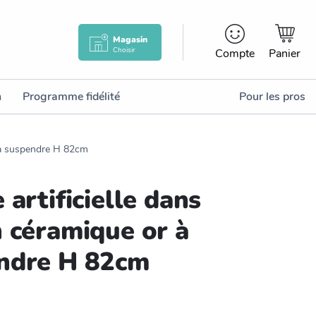
Magasin
Choisir
Compte
Panier
n
Programme fidélité
Pour les pros
r à suspendre H 82cm
 artificielle dans
n céramique or à
ndre H 82cm