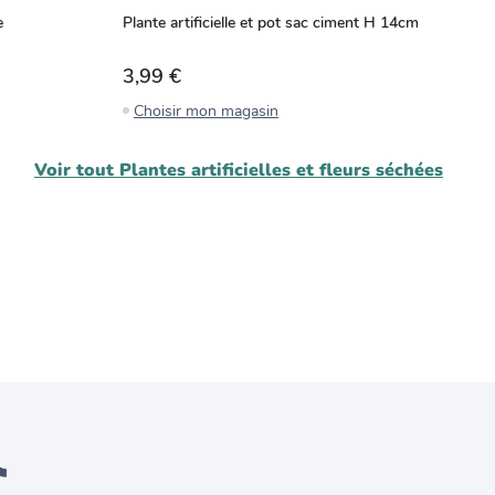
e
Plante artificielle et pot sac ciment H 14cm
Pl
cé
3,99 €
5
Choisir mon magasin
C
Voir tout
Plantes artificielles et fleurs séchées