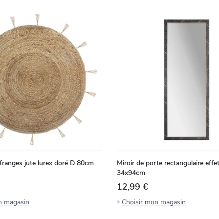
 franges jute lurex doré D 80cm
Miroir de porte rectangulaire effe
34x94cm
12,99 €
n magasin
Choisir mon magasin