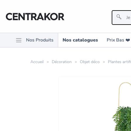
Nos Produits
Nos catalogues
Prix Bas ❤️️
Accueil
Décoration
Objet déco
Plantes artif