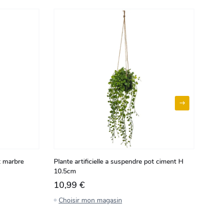
t marbre
Plante artificielle a suspendre pot ciment H
Mi
10.5cm
35
10,99 €
2
Choisir mon magasin
C