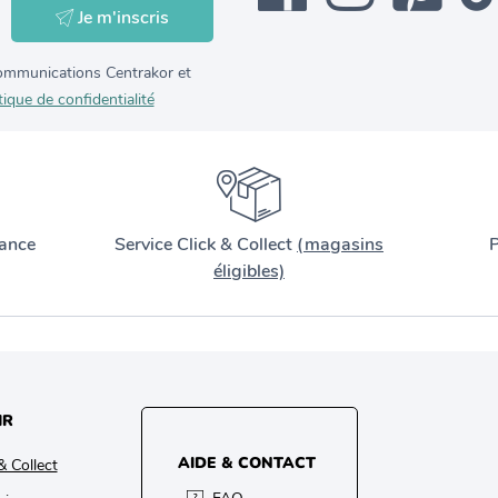
Je m'inscris
 communications Centrakor et
tique de confidentialité
ance
Service Click & Collect
(magasins
P
éligibles)
IR
AIDE & CONTACT
& Collect