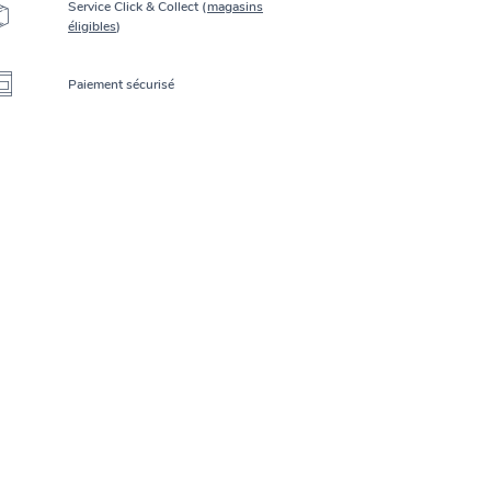
Service Click & Collect (
magasins
éligibles
)
Paiement sécurisé