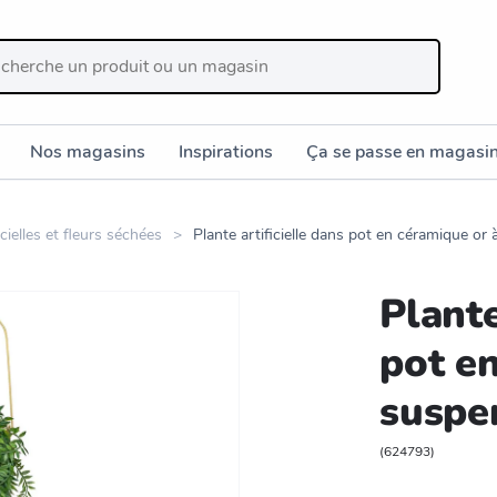
Nos magasins
Inspirations
Ça se passe en magasi
icielles et fleurs séchées
Plante artificielle dans pot en céramique o
Plante
pot e
suspe
(
624793
)