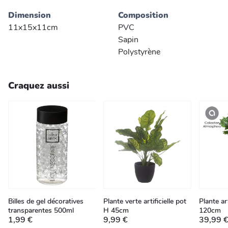
Dimension
Composition
11x15x11cm
PVC
Sapin
Polystyrène
Craquez aussi
Billes de gel décoratives
Plante verte artificielle pot
Plante art
transparentes 500ml
H 45cm
120cm
1,99 €
9,99 €
39,99 