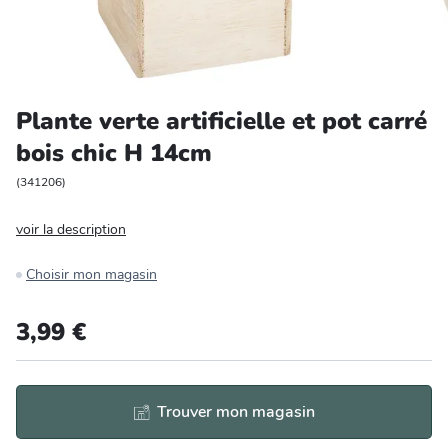
Entretien et rangement
Loisirs
Plante verte artificielle et pot carré
Animalerie
bois chic H 14cm
Bricolage et auto
(
341206
)
voir la description
Jardin et plein air
Choisir mon magasin
3,99 €
Trouver mon magasin