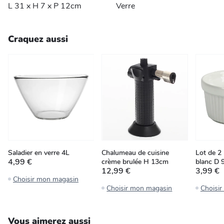
L 31 x H 7 x P 12cm
Verre
Craquez aussi
Saladier en verre 4L
Chalumeau de cuisine
Lot de 2
4,99 €
crème brulée H 13cm
blanc D
12,99 €
3,99 €
Choisir mon magasin
Choisir mon magasin
Choisi
Vous aimerez aussi