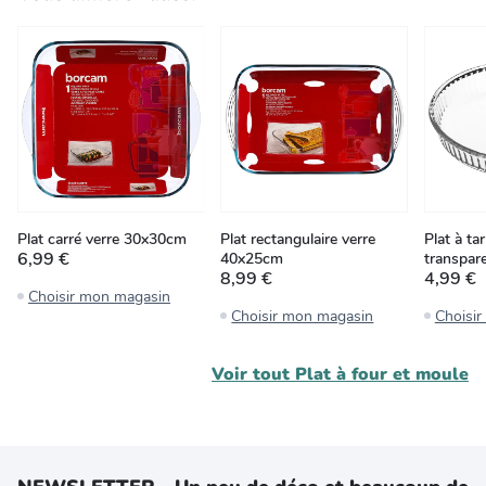
Plat carré verre 30x30cm
Plat rectangulaire verre
Plat à ta
6,99 €
40x25cm
transpar
8,99 €
4,99 €
Choisir mon magasin
Choisir mon magasin
Choisi
Voir tout
Plat à four et moule