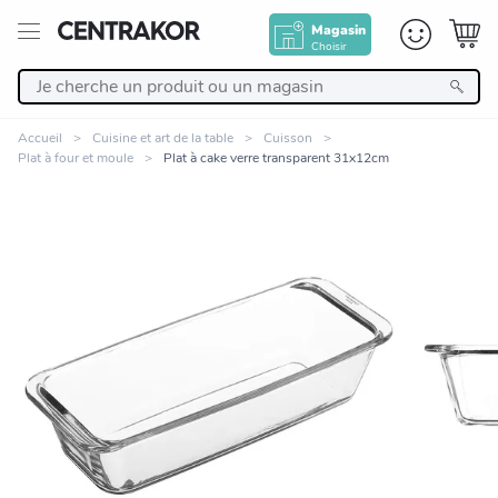
Magasin
Choisir
Retour
Accueil
Cuisine et art de la table
Cuisson
Plat à four et moule
Plat à cake verre transparent 31x12cm
Nos Produits
Décoration
Linge de maison
Meuble
Zoomer sur l'image
Cuisine et art de la table
Salle de bain et beauté