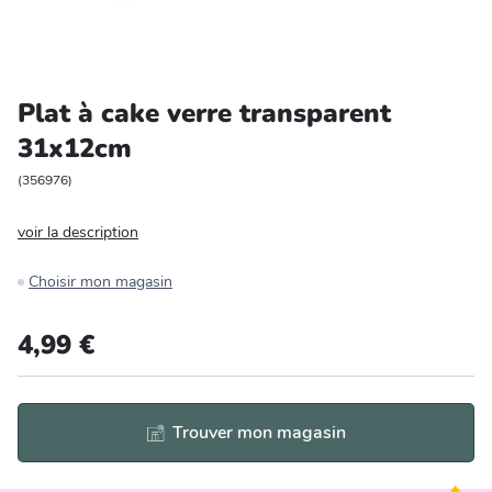
Entretien et rangement
Loisirs
Plat à cake verre transparent
31x12cm
Animalerie
(
356976
)
Bricolage et auto
voir la description
Jardin et plein air
Choisir mon magasin
4,99 €
Trouver mon magasin