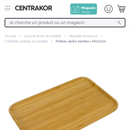
Magasin
Choisir
Retour
Accueil
Cuisine et art de la table
Vaisselle et service
Corbeille, plateau et saladier
Plateau apéro bambou 44x22cm
Nos Produits
Décoration
Linge de maison
Meuble
Cuisine et art de la table
Zoomer sur l'image
Salle de bain et beauté