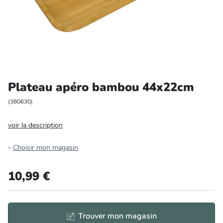
Entretien et rangement
Loisirs
Animalerie
Plateau apéro bambou 44x22cm
Bricolage et auto
(
380630
)
Jardin et plein air
voir la description
Choisir mon magasin
10,99 €
Trouver mon magasin