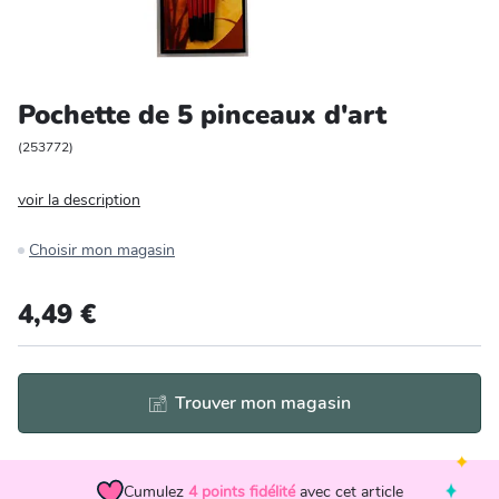
Entretien et rangement
Loisirs
Pochette de 5 pinceaux d'art
Animalerie
(
253772
)
voir la description
Bricolage et auto
Choisir mon magasin
Jardin et plein air
4,49 €
Trouver mon magasin
Cumulez
4
points fidélité
avec cet article