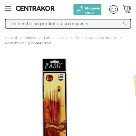
Magasin
Choisir
Retour
Accueil
Loisirs
Loisirs créatifs
Outil et support à décorer
Pochette de 5 pinceaux d'art
Nos Produits
Décoration
Linge de maison
Meuble
Zoomer sur l'image
Cuisine et art de la table
Salle de bain et beauté