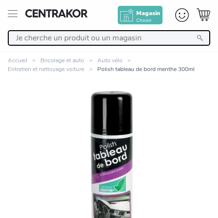
Magasin
Choisir
Retour
Accueil
Bricolage et auto
Auto vélo
Entretien et nettoyage voiture
Polish tableau de bord menthe 300ml
Nos Produits
Décoration
Linge de maison
Meuble
Cuisine et art de la table
Zoomer sur l'image
Salle de bain et beauté