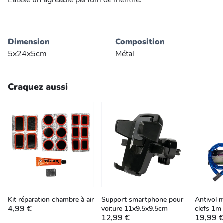
Laisse un agréable parfum de menthe.
Dimension
Composition
5x24x5cm
Métal
Craquez aussi
Kit réparation chambre à air
Support smartphone pour
Antivol m
4,99 €
voiture 11x9.5x9.5cm
clefs 1m
12,99 €
19,99 