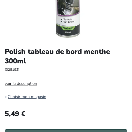
Entretien et rangement
Loisirs
Animalerie
Polish tableau de bord menthe
Bricolage et auto
300ml
Jardin et plein air
(
328192
)
voir la description
Choisir mon magasin
5,49 €