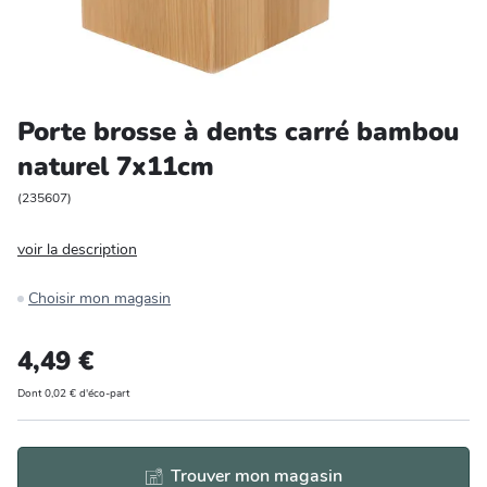
Entretien et rangement
Loisirs
Porte brosse à dents carré bambou
Animalerie
naturel 7x11cm
Bricolage et auto
(
235607
)
voir la description
Jardin et plein air
Choisir mon magasin
4,49 €
Dont 0,02 € d'éco-part
Trouver mon magasin