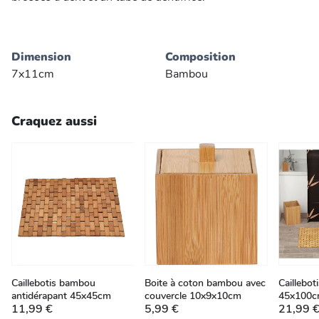
Dimension
Composition
7x11cm
Bambou
Craquez aussi
Caillebotis bambou
Boite à coton bambou avec
Caillebo
antidérapant 45x45cm
couvercle 10x9x10cm
45x100
11,99 €
5,99 €
21,99 