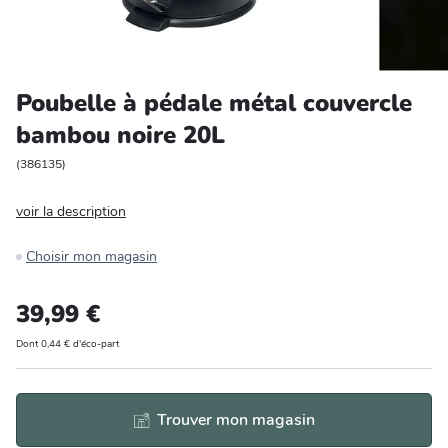
Entretien et rangement
Loisirs
Poubelle à pédale métal couvercle
bambou noire 20L
Animalerie
(
386135
)
Bricolage et auto
voir la description
Jardin et plein air
Choisir mon magasin
39,99 €
Dont 0,44 € d'éco-part
Trouver mon magasin