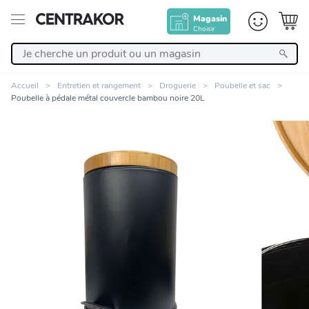
Magasin
Choisir
Retour
Accueil
Entretien et rangement
Droguerie
Poubelle et sac
Poubelle à pédale métal couvercle bambou noire 20L
Nos Produits
Décoration
Linge de maison
Meuble
Zoomer sur l'image
Cuisine et art de la table
Salle de bain et beauté