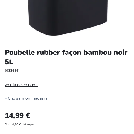
Entretien et rangement
Loisirs
Animalerie
Poubelle rubber façon bambou noir
Bricolage et auto
5L
Jardin et plein air
(
633686
)
voir la description
Choisir mon magasin
14,99 €
Dont 0,20 € d'éco-part