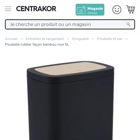
Magasin
Choisir
Retour
Accueil
Entretien et rangement
Droguerie
Poubelle et sac
Poubelle rubber façon bambou noir 5L
Nos Produits
Décoration
Linge de maison
Meuble
Cuisine et art de la table
Zoomer sur l'image
Salle de bain et beauté