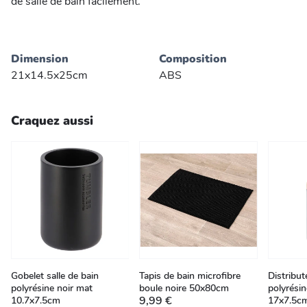
de salle de bain facilement.
Dimension
Composition
21x14.5x25cm
ABS
Craquez aussi
Gobelet salle de bain
Tapis de bain microfibre
Distribu
polyrésine noir mat
boule noire 50x80cm
polyrésin
9,99 €
10.7x7.5cm
17x7.5c