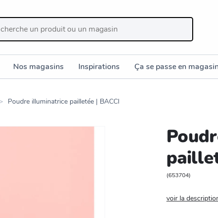
Nos magasins
Inspirations
Ça se passe en magasi
Poudre illuminatrice pailletée | BACCI
Poudre
paille
(
653704
)
voir la descriptio