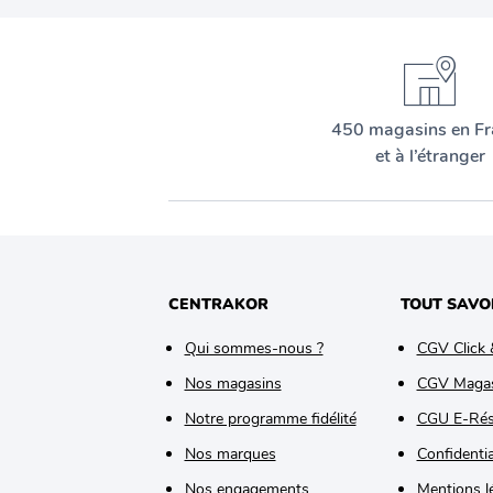
450 magasins en Fr
et à l’étranger
CENTRAKOR
TOUT SAVO
Qui sommes-nous ?
CGV Click 
Nos magasins
CGV Maga
Notre programme fidélité
CGU E-Rés
Nos marques
Confidentia
Nos engagements
Mentions l