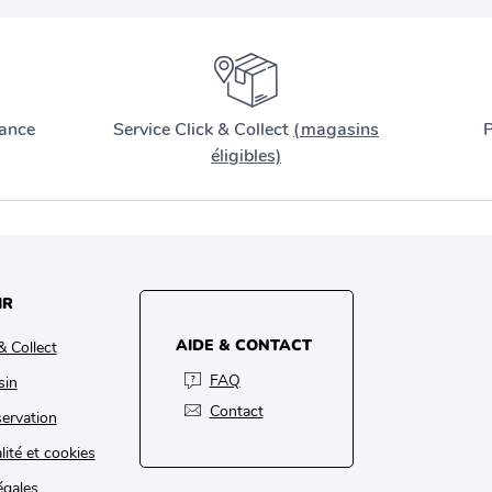
ance
Service Click & Collect
(magasins
P
éligibles)
IR
AIDE & CONTACT
& Collect
FAQ
sin
Contact
ervation
lité et cookies
égales