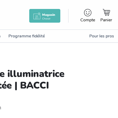
Magasin
Choisir
Compte
Panier
n
Programme fidélité
Pour les pros
 illuminatrice
tée | BACCI
n