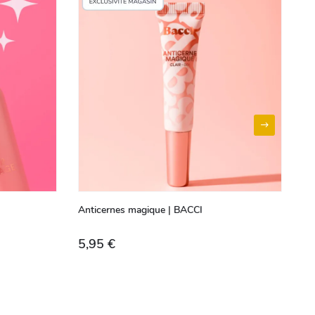
Anticernes magique | BACCI
Fo
5,95 €
8