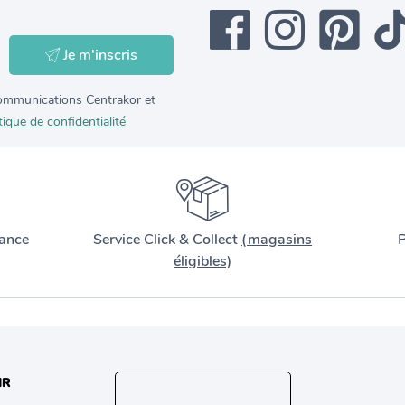
Je m'inscris
 communications Centrakor et
tique de confidentialité
ance
Service Click & Collect
(magasins
P
éligibles)
IR