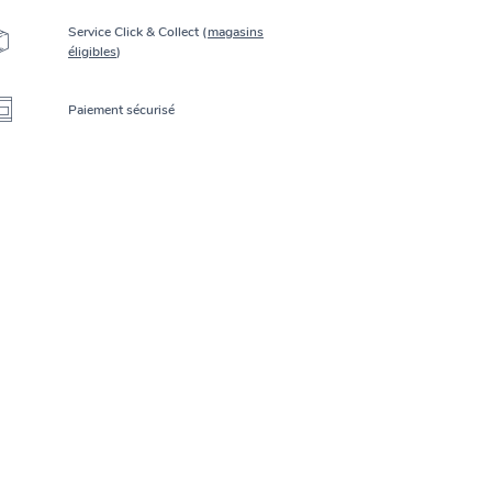
Service Click & Collect (
magasins
éligibles
)
Paiement sécurisé