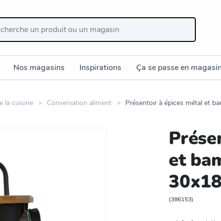
Nos magasins
Inspirations
Ça se passe en magasi
 la cuisine
Conservation aliment
Présentoir à épices métal et 
Présen
et ba
30x1
(
386153
)