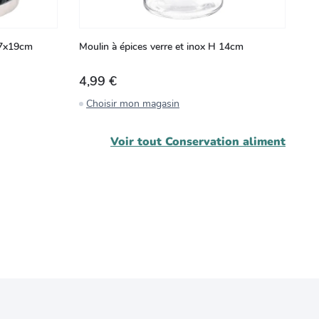
27x19cm
Moulin à épices verre et inox H 14cm
Po
4,99 €
1
Choisir mon magasin
C
Voir tout
Conservation aliment