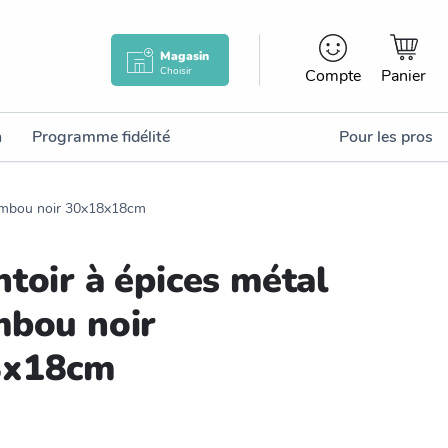
Magasin
Choisir
Compte
Panier
n
Programme fidélité
Pour les pros
bambou noir 30x18x18cm
toir à épices métal
mbou noir
8x18cm