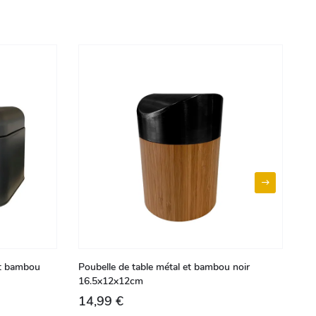
et bambou
Poubelle de table métal et bambou noir
Hu
16.5x12x12cm
14,99 €
9