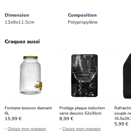
Dimension
Composition
13x9x11.5cm
Polypropylène
Craquez aussi
Fontaine boisson diamant
Protège plaque induction
Rafraichi
6L
verre dessins 52x30cm
souple n
15,99 €
8,99 €
35.5x29.
5,99 €
Choisir mon magasin
Choisir mon magasin