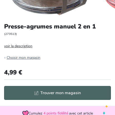
Entretien et rangement
Loisirs
Presse-agrumes manuel 2 en 1
Animalerie
(
273513
)
voir la description
Bricolage et auto
Choisir mon magasin
Jardin et plein air
4,99 €
Trouver mon magasin
Cumulez
4
points fidélité
avec cet article