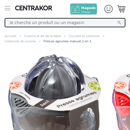
Magasin
Choisir
Retour
Accueil
Cuisine et art de la table
Couvert et ustensile
Ustensile de cuisine
Presse-agrumes manuel 2 en 1
Nos Produits
Décoration
Linge de maison
Meuble
Zoomer sur l'image
Cuisine et art de la table
Salle de bain et beauté