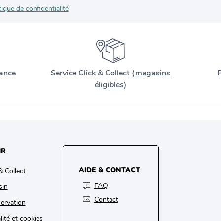
tique de confidentialité
ance
Service Click & Collect
(magasins
P
éligibles)
IR
AIDE & CONTACT
& Collect
FAQ
sin
Contact
ervation
lité et cookies