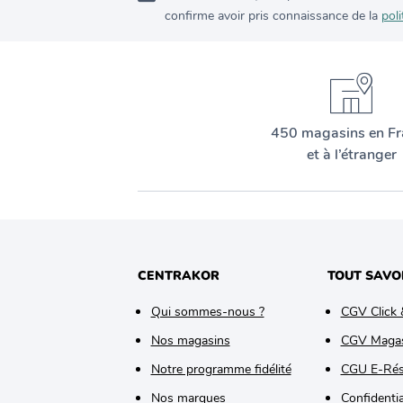
confirme avoir pris connaissance de la
poli
450 magasins en Fr
et à l’étranger
CENTRAKOR
TOUT SAVO
Qui sommes-nous ?
CGV Click 
Nos magasins
CGV Maga
Notre programme fidélité
CGU E-Rés
Nos marques
Confidentia