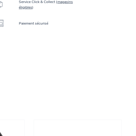
Service Click & Collect (
magasins
éligibles
)
Paiement sécurisé