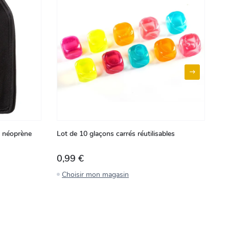
e néoprène
Lot de 10 glaçons carrés réutilisables
Ta
50
0,99 €
3
Choisir mon magasin
C