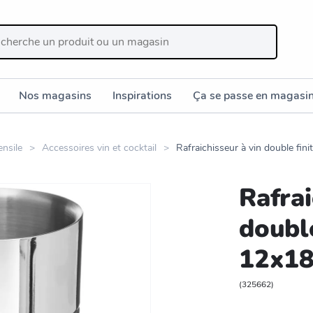
Nos magasins
Inspirations
Ça se passe en magasi
ensile
Accessoires vin et cocktail
Rafraichisseur à vin double fin
Rafrai
double
12x18
(
325662
)