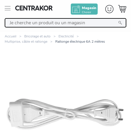
Magasin
Choisir
Retour
Accueil
Bricolage et auto
Electricité
Multiprise, câble et rallonge
Rallonge électrique 6A 2 mètres
Nos Produits
Décoration
Linge de maison
Meuble
Cuisine et art de la table
Zoomer sur l'image
Salle de bain et beauté