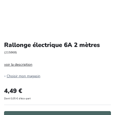
Entretien et rangement
Loisirs
Animalerie
Rallonge électrique 6A 2 mètres
Bricolage et auto
(
215868
)
Jardin et plein air
voir la description
Choisir mon magasin
4,49 €
Dont 0,05 € d'éco-part