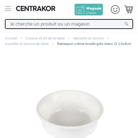
Magasin
Choisir
Retour
Accueil
Cuisine et art de la table
Vaisselle et service
Assiette et service de table
Ramequin crème brulée grès blanc D 12x4cm
Nos Produits
Décoration
Linge de maison
Meuble
Cuisine et art de la table
Zoomer sur l'image
Salle de bain et beauté