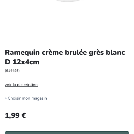
Entretien et rangement
Loisirs
Animalerie
Ramequin crème brulée grès blanc
Bricolage et auto
D 12x4cm
Jardin et plein air
(
614493
)
voir la description
Choisir mon magasin
1,99 €