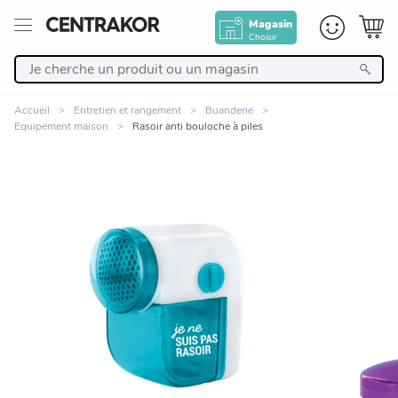
Magasin
Choisir
Retour
Accueil
Entretien et rangement
Buanderie
Equipement maison
Rasoir anti bouloche à piles
Nos Produits
Décoration
Linge de maison
Meuble
Zoomer sur l'image
Cuisine et art de la table
Salle de bain et beauté