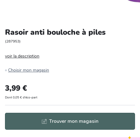
Entretien et rangement
Loisirs
Rasoir anti bouloche à piles
Animalerie
(
287953
)
voir la description
Bricolage et auto
Choisir mon magasin
Jardin et plein air
3,99 €
Dont 0,05 € d'éco-part
Trouver mon magasin