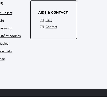
IR
AIDE & CONTACT
& Collect
FAQ
sin
Contact
ervation
lité et cookies
égales
 déchets
sse