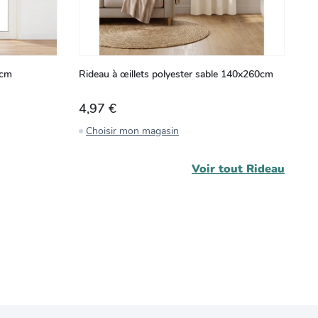
0cm
Rideau à œillets polyester sable 140x260cm
Ri
4,97 €
4
Choisir mon magasin
C
Voir tout
Rideau