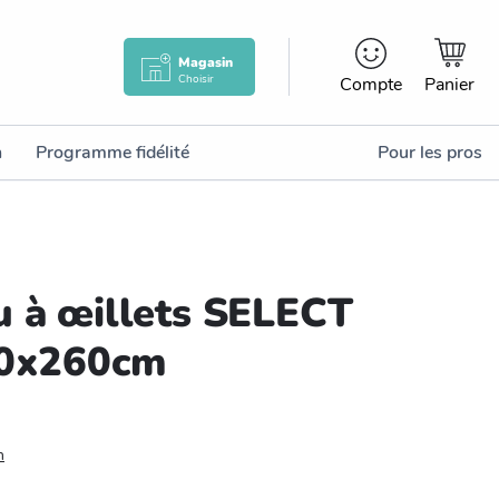
Magasin
Choisir
Compte
Panier
n
Programme fidélité
Pour les pros
u à œillets SELECT
40x260cm
n