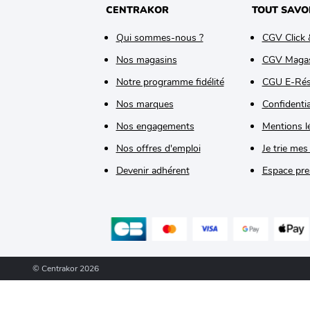
CENTRAKOR
TOUT SAVO
Qui sommes-nous ?
CGV Click 
Nos magasins
CGV Maga
Notre programme fidélité
CGU E-Rés
Nos marques
Confidentia
Nos engagements
Mentions l
Nos offres d'emploi
Je trie mes
Devenir adhérent
Espace pre
© Centrakor 2026