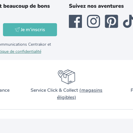
t beaucoup de bons
Suivez nos aventures
Je m'inscris
 communications Centrakor et
tique de confidentialité
ance
Service Click & Collect
(magasins
P
éligibles)