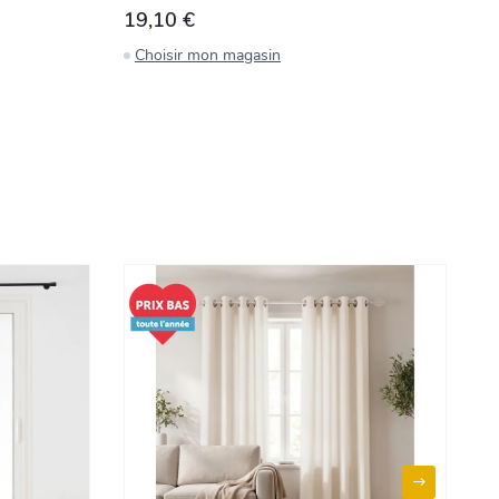
19,10 €
1
Choisir mon magasin
C