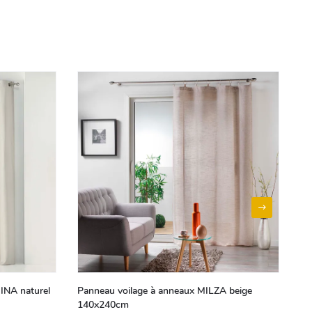
INA naturel
Panneau voilage à anneaux MILZA beige
Pa
140x240cm
60