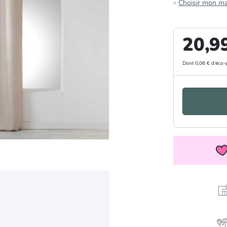
Choisir mon m
20,9
Dont 0,06 € d'éco-