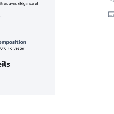
êtres avec élégance et
.
omposition
0% Polyester
ils