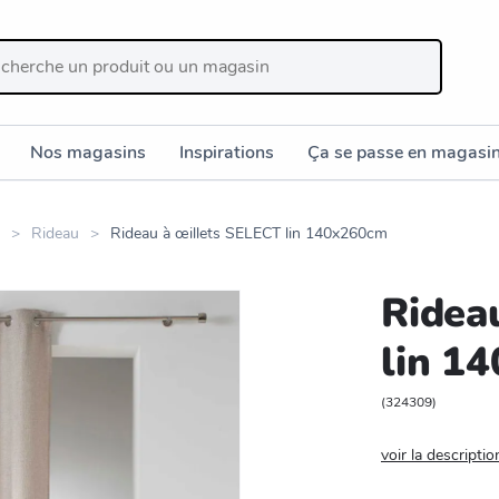
Nos magasins
Inspirations
Ça se passe en magasi
Rideau
Rideau à œillets SELECT lin 140x260cm
Ridea
lin 1
(
324309
)
voir la descriptio