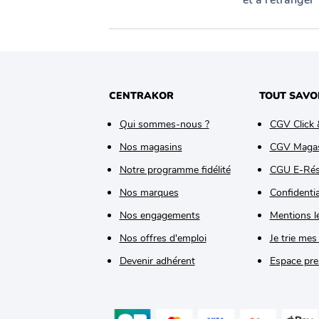
et à l’étranger
CENTRAKOR
TOUT SAVO
Qui sommes-nous ?
CGV Click 
Nos magasins
CGV Maga
Notre programme fidélité
CGU E-Rés
Nos marques
Confidentia
Nos engagements
Mentions l
Nos offres d'emploi
Je trie mes
Devenir adhérent
Espace pre