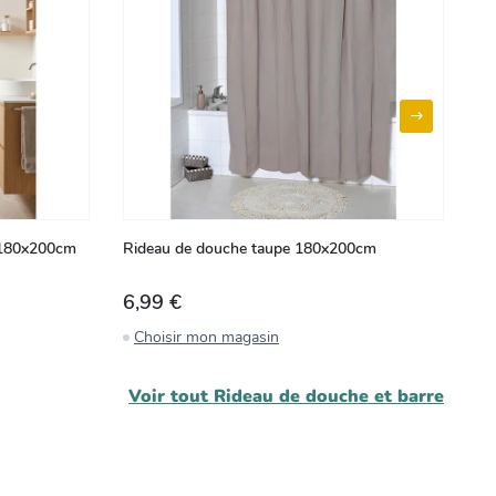
 180x200cm
Rideau de douche taupe 180x200cm
Ri
6,99 €
9
Choisir mon magasin
C
Voir tout
Rideau de douche et barre