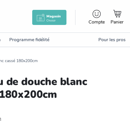
Magasin
Choisir
Compte
Panier
n
Programme fidélité
Pour les pros
anc cassé 180x200cm
u de douche blanc
 180x200cm
n