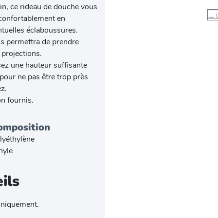
ain, ce rideau de douche vous
confortablement en
ntuelles éclaboussures.
ous permettra de prendre
projections.
ssez une hauteur suffisante
u pour ne pas être trop près
z.
n fournis.
omposition
lyéthylène
nyle
ils
 uniquement.