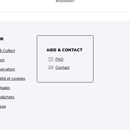
éligibles)
IR
AIDE & CONTACT
& Collect
FAQ
sin
Contact
ervation
lité et cookies
égales
 déchets
sse