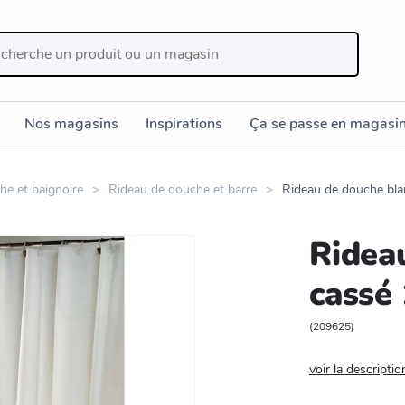
Nos magasins
Inspirations
Ça se passe en magasi
he et baignoire
Rideau de douche et barre
Rideau de douche bl
Ridea
cassé
(
209625
)
voir la descriptio