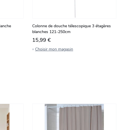
lanche
Colonne de douche télescopique 3 étagères
Br
blanches 121-250cm
bl
15,99 €
9
Choisir mon magasin
C