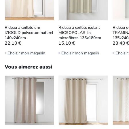
Rideau à œillets uni
Rideau à œillets isolant
Rideau o
IZIGOLD polycoton naturel
MICROPOLAR lin
TRAMINA
140x240cm
microfibres 135x180cm
135x24
22,10 €
15,10 €
23,40 
Choisir mon magasin
Choisir mon magasin
Choisi
Vous aimerez aussi