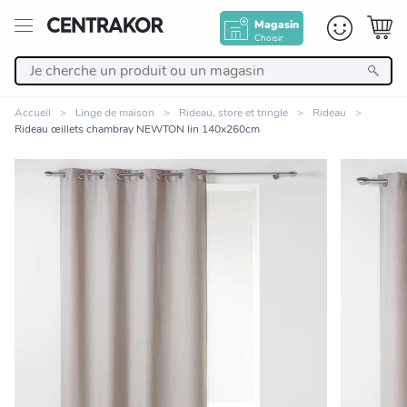
Magasin
Choisir
Retour
Accueil
Linge de maison
Rideau, store et tringle
Rideau
Rideau œillets chambray NEWTON lin 140x260cm
Nos Produits
Décoration
Linge de maison
Meuble
Zoomer sur l'image
Cuisine et art de la table
Salle de bain et beauté