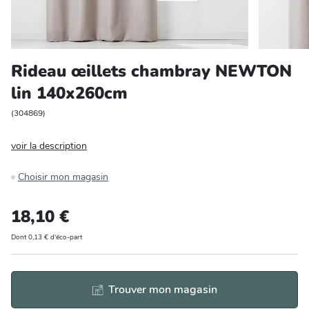
Entretien et rangement
Loisirs
Rideau œillets chambray NEWTON
lin 140x260cm
Animalerie
(
304869
)
Bricolage et auto
voir la description
Jardin et plein air
Choisir mon magasin
18,10 €
Dont 0,13 € d'éco-part
Trouver mon magasin