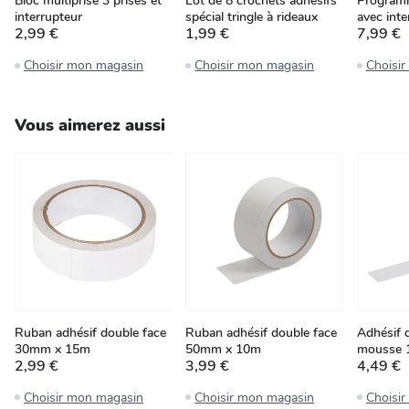
Bloc multiprise 3 prises et
Lot de 8 crochets adhésifs
Programm
interrupteur
spécial tringle à rideaux
avec inte
2,99 €
1,99 €
7,99 €
Choisir mon magasin
Choisir mon magasin
Choisi
Vous aimerez aussi
Ruban adhésif double face
Ruban adhésif double face
Adhésif 
30mm x 15m
50mm x 10m
mousse 
2,99 €
3,99 €
4,49 €
Choisir mon magasin
Choisir mon magasin
Choisi