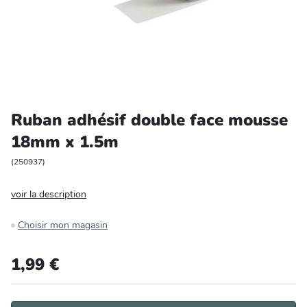
Entretien et rangement
Loisirs
Animalerie
Ruban adhésif double face mousse
Bricolage et auto
18mm x 1.5m
Jardin et plein air
(
250937
)
voir la description
Choisir mon magasin
1,99 €