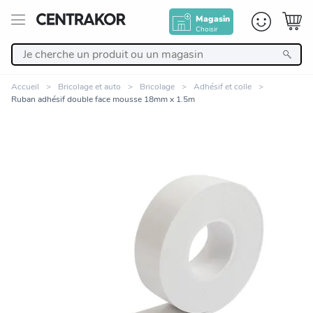
Magasin
Choisir
Retour
Accueil
Bricolage et auto
Bricolage
Adhésif et colle
Ruban adhésif double face mousse 18mm x 1.5m
Nos Produits
Décoration
Linge de maison
Meuble
Cuisine et art de la table
Zoomer sur l'image
Salle de bain et beauté