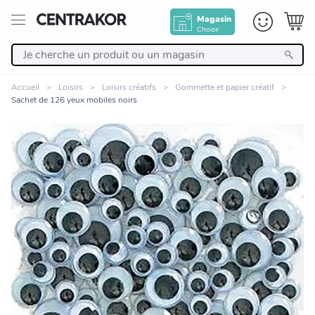
Magasin
Choisir
Retour
Accueil
Loisirs
Loisirs créatifs
Gommette et papier créatif
Sachet de 126 yeux mobiles noirs
Nos Produits
Décoration
Linge de maison
Meuble
Cuisine et art de la table
Zoomer sur l'image
Salle de bain et beauté