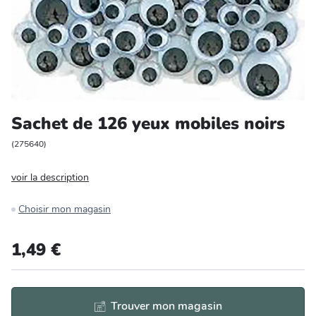
Entretien et rangement
Loisirs
Animalerie
Sachet de 126 yeux mobiles noirs
Bricolage et auto
(
275640
)
Jardin et plein air
voir la description
Choisir mon magasin
1,49 €
Trouver mon magasin