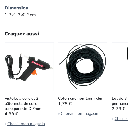
Dimension
1.3x1.3x0.3cm
Craquez aussi
Pistolet à colle et 2
Coton ciré noir 1mm x5m
Lot de 3
1,79 €
bâtonnets de colle
permanen
2,79 €
transparente D 7mm
4,99 €
Choisir mon magasin
Choisi
Choisir mon magasin