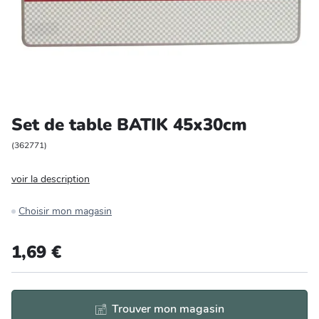
Entretien et rangement
Loisirs
Animalerie
Set de table BATIK 45x30cm
Bricolage et auto
(
362771
)
Jardin et plein air
voir la description
Choisir mon magasin
1,69 €
Trouver mon magasin