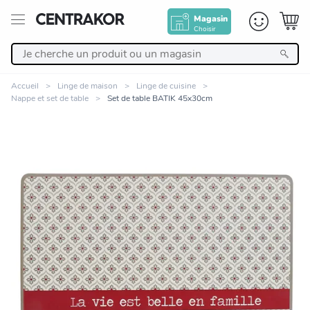
Magasin
Choisir
Retour
Accueil
Linge de maison
Linge de cuisine
Nappe et set de table
Set de table BATIK 45x30cm
Nos Produits
Décoration
Linge de maison
Meuble
Cuisine et art de la table
Zoomer sur l'image
Salle de bain et beauté