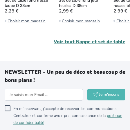
Set de table rond tressé
Set de table rond jute
Set de ta
taupe D 38cm
feuilles D 38cm
rosace b
2,29 €
2,99 €
2,99 €
Choisir mon magasin
Choisir mon magasin
Choisi
Voir tout
Nappe et set de table
NEWSLETTER - Un peu de déco et beaucoup de
bons plans !
Je m'inscris
En m’inscrivant, j’accepte de recevoir les communications
Centrakor et confirme avoir pris connaissance de la
politique
de confidentialité