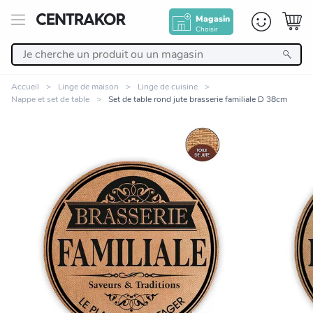
Magasin
Choisir
Retour
Accueil
Linge de maison
Linge de cuisine
Nappe et set de table
Set de table rond jute brasserie familiale D 38cm
Nos Produits
Décoration
Linge de maison
Meuble
Zoomer sur l'image
Cuisine et art de la table
Salle de bain et beauté