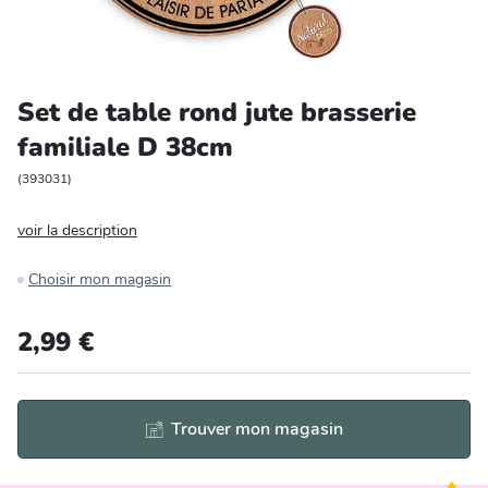
Entretien et rangement
Loisirs
Set de table rond jute brasserie
familiale D 38cm
Animalerie
(
393031
)
Bricolage et auto
voir la description
Jardin et plein air
Choisir mon magasin
2,99 €
Trouver mon magasin