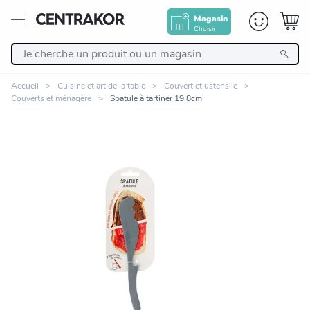
Magasin
Choisir
Retour
Accueil
Cuisine et art de la table
Couvert et ustensile
Couverts et ménagère
Spatule à tartiner 19.8cm
Nos Produits
Décoration
Linge de maison
Meuble
Zoomer sur l'image
Cuisine et art de la table
Salle de bain et beauté