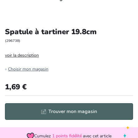
Entretien et rangement
Loisirs
Spatule à tartiner 19.8cm
Animalerie
(
296738
)
voir la description
Bricolage et auto
Choisir mon magasin
Jardin et plein air
1,69 €
Trouver mon magasin
Cumulez
1
points fidélité
avec cet article