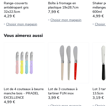
Range-couverts
Boîte à fromage en
Shaker p
antidérapant gris
plastique 19x28.7cm
mélangeu
7,99 €
32x22.5cm
600ml
4,29 €
4,99 €
Choisir mon magasin
Choisir mon magasin
Choisi
Vous aimerez aussi
Lot de 4 couteaux à beurre
Lot de 3 couteaux à
Lot 3 tar
manche bois - PRADEL
tartiner FUN inox
13.5cm
3,99 €
3,19 €
EXCELLENCE
4,99 €
Choisir mon magasin
Choisi