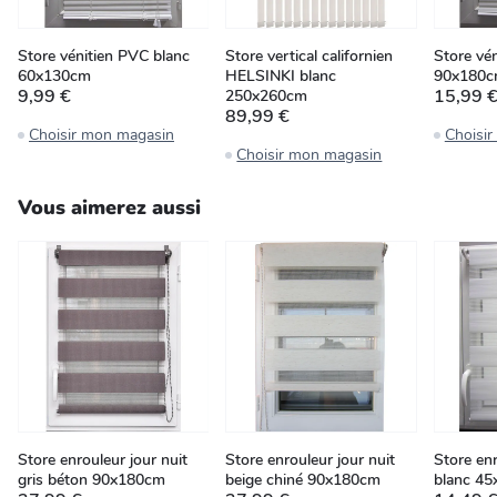
Store vénitien PVC blanc
Store vertical californien
Store vé
60x130cm
HELSINKI blanc
90x180
9,99 €
15,99 
250x260cm
89,99 €
Choisir mon magasin
Choisi
Choisir mon magasin
Vous aimerez aussi
Store enrouleur jour nuit
Store enrouleur jour nuit
Store enr
gris béton 90x180cm
beige chiné 90x180cm
blanc 4