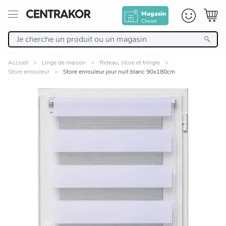
Magasin
Choisir
Retour
Accueil
Linge de maison
Rideau, store et tringle
Store enrouleur
Store enrouleur jour nuit blanc 90x180cm
Nos Produits
Décoration
Linge de maison
Meuble
Cuisine et art de la table
Zoomer sur l'image
Salle de bain et beauté