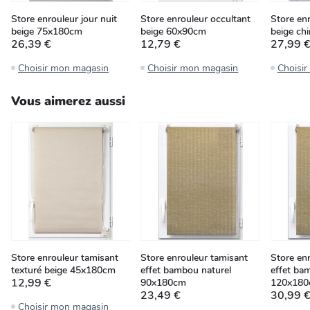
Store enrouleur jour nuit
Store enrouleur occultant
Store enr
beige 75x180cm
beige 60x90cm
beige ch
26,39 €
12,79 €
27,99 
Choisir mon magasin
Choisir mon magasin
Choisi
Vous aimerez aussi
Store enrouleur tamisant
Store enrouleur tamisant
Store en
texturé beige 45x180cm
effet bambou naturel
effet ba
12,99 €
90x180cm
120x18
23,49 €
30,99 
Choisir mon magasin