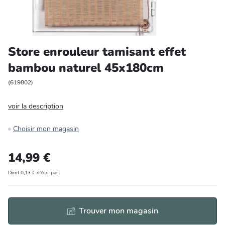
Entretien et rangement
Loisirs
Store enrouleur tamisant effet
bambou naturel 45x180cm
Animalerie
(
619802
)
Bricolage et auto
voir la description
Jardin et plein air
Choisir mon magasin
14,99 €
Dont 0,13 € d'éco-part
Trouver mon magasin