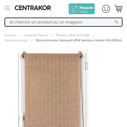
Magasin
Choisir
Retour
Accueil
Linge de maison
Rideau, store et tringle
Store enrouleur
Store enrouleur tamisant effet bambou naturel 45x180cm
Nos Produits
Décoration
Linge de maison
Meuble
Zoomer sur l'image
Cuisine et art de la table
Salle de bain et beauté