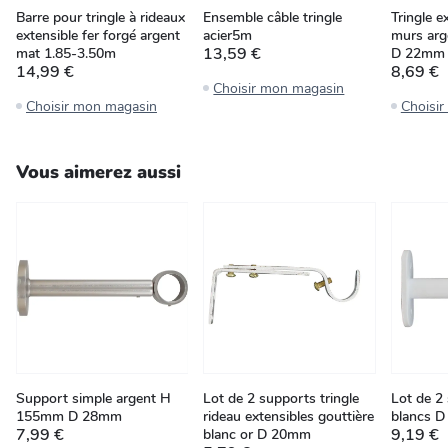
Barre pour tringle à rideaux
Ensemble câble tringle
Tringle e
extensible fer forgé argent
acier5m
murs ar
13,59 €
mat 1.85-3.50m
D 22mm
14,99 €
8,69 €
Choisir mon magasin
Choisir mon magasin
Choisi
Vous aimerez aussi
Support simple argent H
Lot de 2 supports tringle
Lot de 2
155mm D 28mm
rideau extensibles gouttière
blancs 
7,99 €
9,19 €
blanc or D 20mm