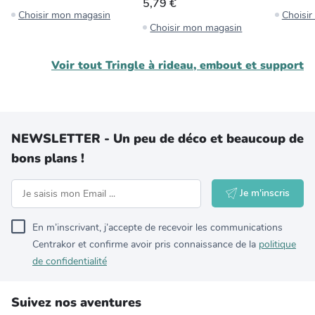
5,79 €
Choisir mon magasin
Choisi
Choisir mon magasin
Voir tout
Tringle à rideau, embout et support
NEWSLETTER - Un peu de déco et beaucoup de
bons plans !
Je m'inscris
En m’inscrivant, j’accepte de recevoir les communications
Centrakor et confirme avoir pris connaissance de la
politique
de confidentialité
Suivez nos aventures