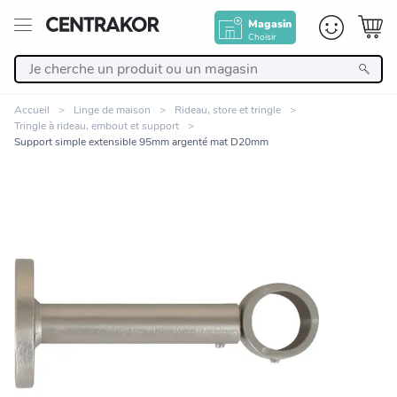
Magasin
Choisir
Retour
Accueil
Linge de maison
Rideau, store et tringle
Tringle à rideau, embout et support
Nos Produits
Support simple extensible 95mm argenté mat D20mm
Décoration
Linge de maison
Meuble
Zoomer sur l'image
Cuisine et art de la table
Salle de bain et beauté