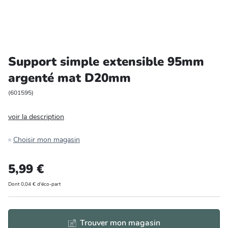
Entretien et rangement
Loisirs
Support simple extensible 95mm
Animalerie
argenté mat D20mm
Bricolage et auto
(
601595
)
voir la description
Jardin et plein air
Choisir mon magasin
5,99 €
Dont 0,04 € d'éco-part
Trouver mon magasin