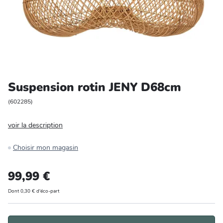
Entretien et rangement
Loisirs
Animalerie
Suspension rotin JENY D68cm
Bricolage et auto
(
602285
)
Jardin et plein air
voir la description
Choisir mon magasin
99,99 €
Dont 0,30 € d'éco-part