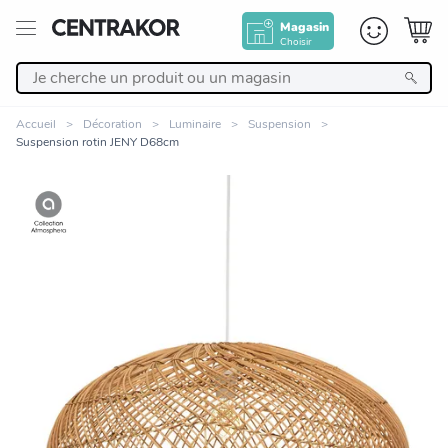
Magasin
Choisir
Retour
Accueil
Décoration
Luminaire
Suspension
Suspension rotin JENY D68cm
Nos Produits
Décoration
Linge de maison
Meuble
Cuisine et art de la table
Zoomer sur l'image
Salle de bain et beauté