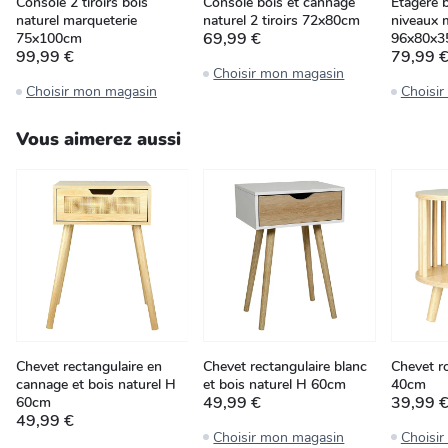
Console 2 tiroirs bois
Console bois et cannage
Étagère b
naturel marqueterie
naturel 2 tiroirs 72x80cm
niveaux m
69,99 €
75x100cm
96x80x3
99,99 €
79,99 
Choisir mon magasin
Choisir mon magasin
Choisi
Vous aimerez aussi
Chevet rectangulaire en
Chevet rectangulaire blanc
Chevet r
cannage et bois naturel H
et bois naturel H 60cm
40cm
49,99 €
39,99 
60cm
49,99 €
Choisir mon magasin
Choisi