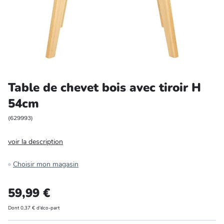
Entretien et rangement
Loisirs
Animalerie
Table de chevet bois avec tiroir H
Bricolage et auto
54cm
Jardin et plein air
(
629993
)
voir la description
Choisir mon magasin
59,99 €
Dont 0,37 € d'éco-part