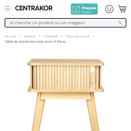
Magasin
Choisir
Retour
Accueil
Meuble
Chambre
Table de chevet
Table de chevet bois avec tiroir H 54cm
Nos Produits
Décoration
Linge de maison
Meuble
Cuisine et art de la table
Zoomer sur l'image
Salle de bain et beauté