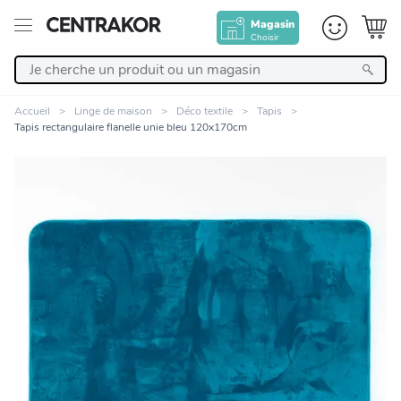
Magasin
Choisir
Retour
Accueil
Linge de maison
Déco textile
Tapis
Tapis rectangulaire flanelle unie bleu 120x170cm
Nos Produits
Décoration
Linge de maison
Meuble
Cuisine et art de la table
Zoomer sur l'image
Salle de bain et beauté