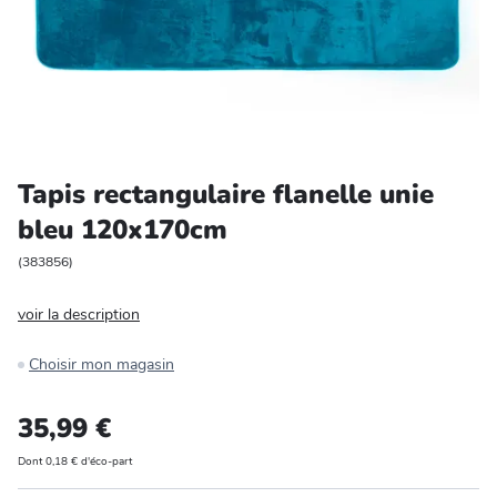
Entretien et rangement
Loisirs
Animalerie
Tapis rectangulaire flanelle unie
Bricolage et auto
bleu 120x170cm
Jardin et plein air
(
383856
)
voir la description
Choisir mon magasin
35,99 €
Dont 0,18 € d'éco-part