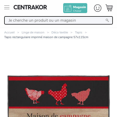
Magasin
Choisir
Retour
Accueil
Linge de maison
Déco textile
Tapis
Tapis rectangulaire imprimé maison de campagne 57x115cm
Nos Produits
Décoration
Linge de maison
Meuble
Cuisine et art de la table
Zoomer sur l'image
Salle de bain et beauté