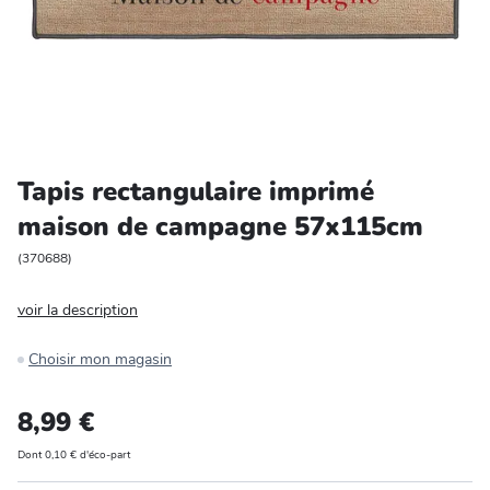
Entretien et rangement
Loisirs
Animalerie
Tapis rectangulaire imprimé
Bricolage et auto
maison de campagne 57x115cm
Jardin et plein air
(
370688
)
voir la description
Choisir mon magasin
8,99 €
Dont 0,10 € d'éco-part