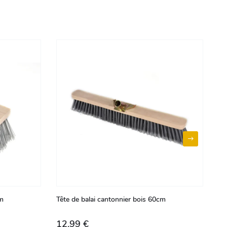
cm
Tête de balai cantonnier bois 60cm
Tê
12,99 €
5