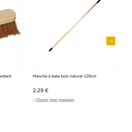
tandard
Manche à balai bois naturel 120cm
De
2,29 €
9
Choisir mon magasin
C