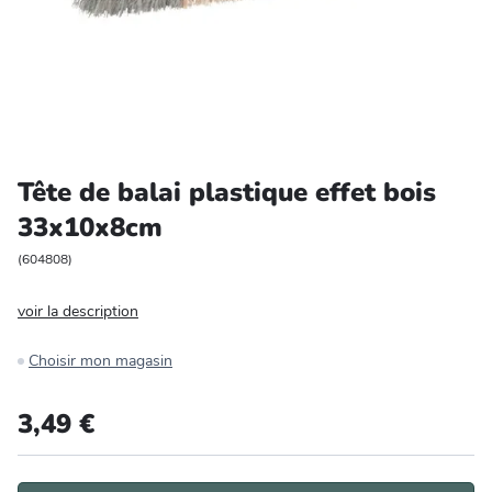
Entretien et rangement
Loisirs
Animalerie
Tête de balai plastique effet bois
Bricolage et auto
33x10x8cm
Jardin et plein air
(
604808
)
voir la description
Choisir mon magasin
3,49 €