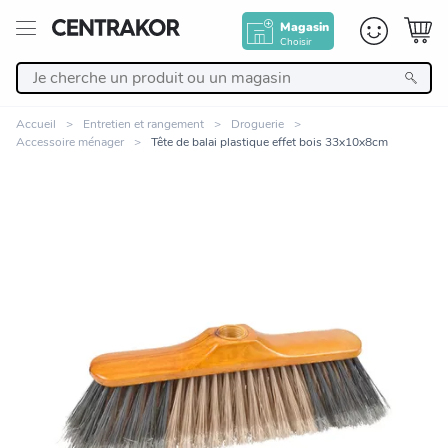
Magasin
Choisir
Retour
Accueil
Entretien et rangement
Droguerie
Accessoire ménager
Tête de balai plastique effet bois 33x10x8cm
Nos Produits
Décoration
Linge de maison
Meuble
Cuisine et art de la table
Zoomer sur l'image
Salle de bain et beauté