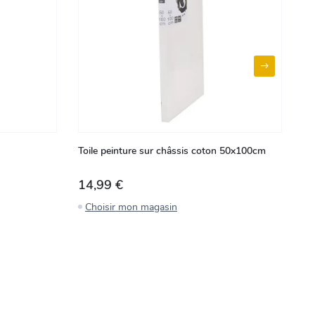
Toile peinture sur châssis coton 50x100cm
Pe
14,99 €
2
Choisir mon magasin
C