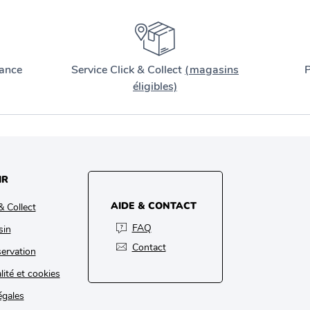
ance
Service Click & Collect
(magasins
P
éligibles)
IR
AIDE & CONTACT
& Collect
FAQ
sin
Contact
ervation
lité et cookies
égales