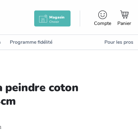
Magasin
Choisir
Compte
Panier
n
Programme fidélité
Pour les pros
à peindre coton
4cm
n