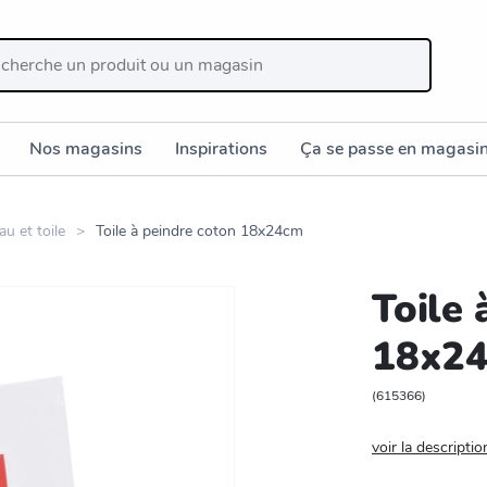
Nos magasins
Inspirations
Ça se passe en magasi
au et toile
Toile à peindre coton 18x24cm
Toile 
18x2
(
615366
)
voir la descriptio