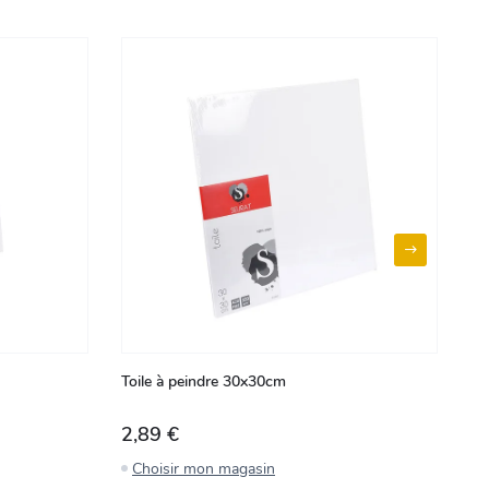
Toile à peindre 30x30cm
To
2,89 €
2
Choisir mon magasin
C