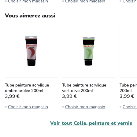
Choisir mon magasin
Choisir mon magasin
Choisi
Vous aimerez aussi
Tube peinture acrylique
Tube peinture acrylique
Tube pein
ombre brûlée 200ml
vert olive 200ml
200ml
3,99 €
3,99 €
3,99 €
Choisir mon magasin
Choisir mon magasin
Choisi
Voir tout
Colle, peinture et vernis