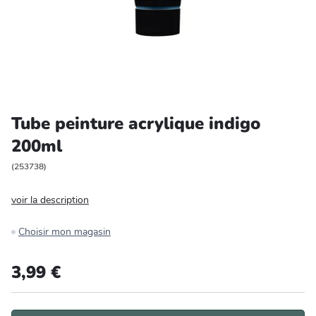
Entretien et rangement
Loisirs
Animalerie
Tube peinture acrylique indigo
Bricolage et auto
200ml
Jardin et plein air
(
253738
)
voir la description
Choisir mon magasin
3,99 €