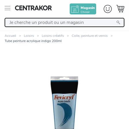
Magasin
Choisir
Retour
Accueil
Loisirs
Loisirs créatifs
Colle, peinture et vernis
Tube peinture acrylique indigo 200ml
Nos Produits
Décoration
Linge de maison
Meuble
Cuisine et art de la table
Zoomer sur l'image
Salle de bain et beauté