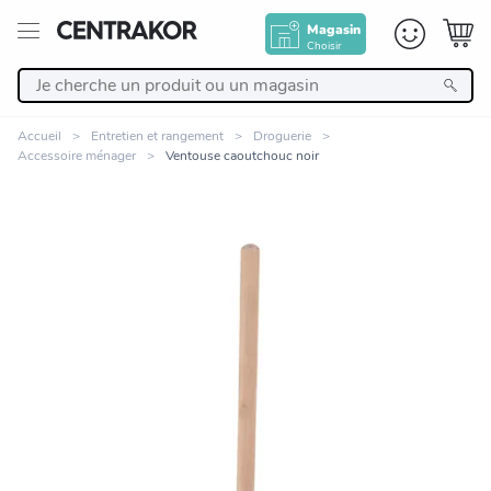
Magasin
Choisir
Retour
Accueil
Entretien et rangement
Droguerie
Accessoire ménager
Ventouse caoutchouc noir
Nos Produits
Décoration
Linge de maison
Meuble
Cuisine et art de la table
Zoomer sur l'image
Salle de bain et beauté