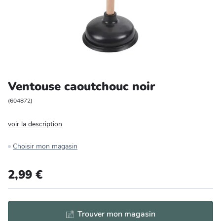
Entretien et rangement
Loisirs
Animalerie
Ventouse caoutchouc noir
Bricolage et auto
(
604872
)
Jardin et plein air
voir la description
Choisir mon magasin
2,99 €
Trouver mon magasin