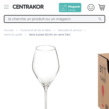
Magasin
Choisir
Retour
Accueil
Cuisine et art de la table
Vaisselle et service
Verre et carafe
Verre à pied SILVIA en verre 34cl
Nos Produits
Décoration
Linge de maison
Meuble
Zoomer sur l'image
Cuisine et art de la table
Salle de bain et beauté