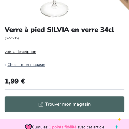
Entretien et rangement
Loisirs
Verre à pied SILVIA en verre 34cl
Animalerie
(
627595
)
voir la description
Bricolage et auto
Choisir mon magasin
Jardin et plein air
1,99 €
Trouver mon magasin
Cumulez
1
points fidélité
avec cet article