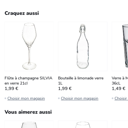
Craquez aussi
Flûte à champagne SILVIA
Bouteille à limonade verre
Verre à M
en verre 21cl
1L
36cL
1,99 €
1,99 €
1,49 €
Choisir mon magasin
Choisir mon magasin
Choisi
Vous aimerez aussi