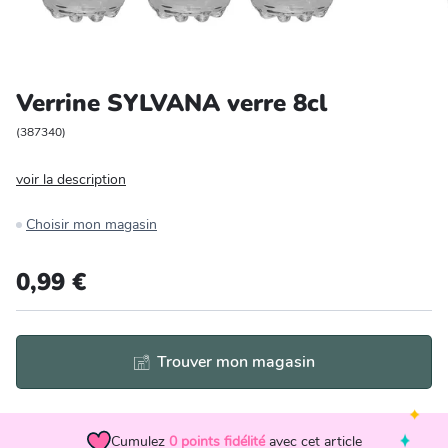
Entretien et rangement
Loisirs
Verrine SYLVANA verre 8cl
Animalerie
(
387340
)
voir la description
Bricolage et auto
Choisir mon magasin
Jardin et plein air
0,99 €
Trouver mon magasin
Cumulez
0
points fidélité
avec cet article