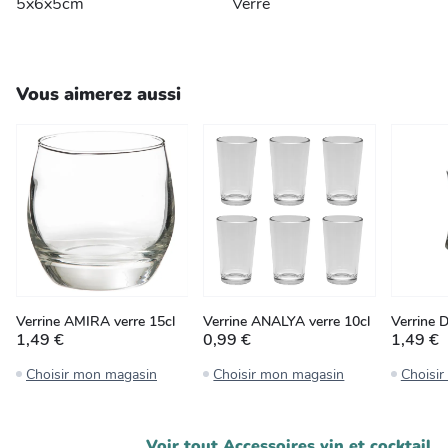
5x6x5cm
Verre
Vous aimerez aussi
Verrine AMIRA verre 15cl
Verrine ANALYA verre 10cl
Verrine 
1,49 €
0,99 €
1,49 €
Choisir mon magasin
Choisir mon magasin
Choisi
Voir tout
Accessoires vin et cocktail