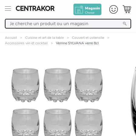
Magasin
Choisir
Retour
Accueil
Cuisine et art de la table
Couvert et ustensile
Accessoires vin et cocktail
Verrine SYLVANA verre 8cl
Nos Produits
Décoration
Linge de maison
Meuble
Zoomer sur l'image
Cuisine et art de la table
Salle de bain et beauté