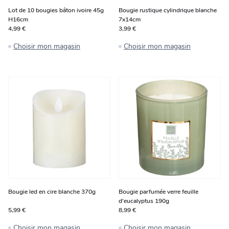
Lot de 10 bougies bâton ivoire 45g
Bougie rustique cylindrique blanche
H16cm
7x14cm
4,99 €
3,99 €
Choisir mon magasin
Choisir mon magasin
Bougie led en cire blanche 370g
Bougie parfumée verre feuille
d'eucalyptus 190g
5,99 €
8,99 €
Choisir mon magasin
Choisir mon magasin