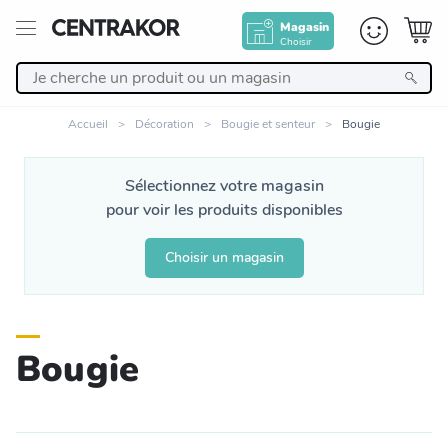
Magasin
Choisir
Retour
Accueil
Décoration
Bougie et senteur
Bougie
Nos Produits
Sélectionnez votre magasin
pour voir les produits disponibles
Décoration
Choisir un magasin
Linge de maison
Meuble
Bougie
Cuisine et art de la table
Salle de bain et beauté