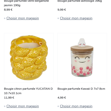
Bougie parfumée verre bergamote
Bougie parfumée astrologie 396g
jasmin 190g
8,99 €
9,99 €
Choisir mon magasin
Choisir mon magasin
Bougie citron parfumée YUCATAN D
Bougie parfumée Kawaii D 7x7.8cm
10.7x10.1cm
11,99 €
4,99 €
Choisir mon magasin
Choisir mon magasin