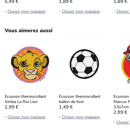
5,49 €
1,89 €
1,89 €
Choisir mon magasin
Choisir mon magasin
Choisi
Vous aimerez aussi
Ecusson thermocollant
Ecusson thermocollant
Ecusson 
Simba Le Roi Lion
ballon de foot
Marcus Pa
2,99 €
1,49 €
3.5x7cm
2,99 €
Choisir mon magasin
Choisir mon magasin
Choisi