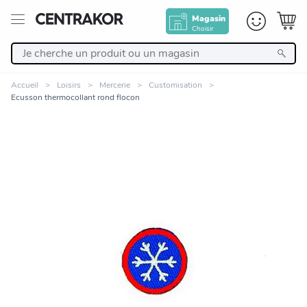
Magasin
Choisir
Retour
Accueil
Loisirs
Mercerie
Customisation
Ecusson thermocollant rond flocon
Nos Produits
Décoration
Linge de maison
Meuble
Cuisine et art de la table
Zoomer sur l'image
Salle de bain et beauté