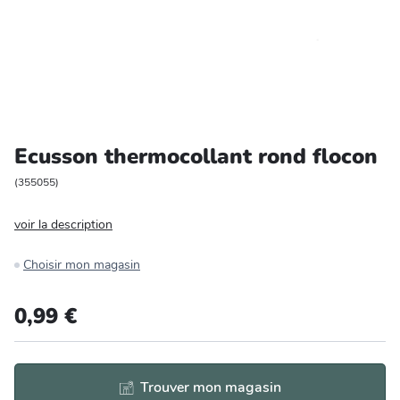
Entretien et rangement
Loisirs
Animalerie
Ecusson thermocollant rond flocon
Bricolage et auto
(
355055
)
Jardin et plein air
voir la description
Choisir mon magasin
0,99 €
Trouver mon magasin