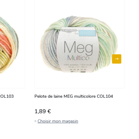
 COL103
Pelote de laine MEG multicolore COL104
Pe
PI
1,89 €
5
Choisir mon magasin
C