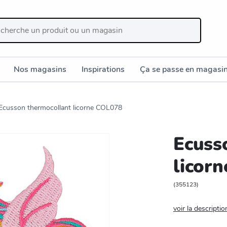
Nos magasins
Inspirations
Ça se passe en magasi
Ecusson thermocollant licorne COL078
Ecuss
licor
(
355123
)
voir la descriptio