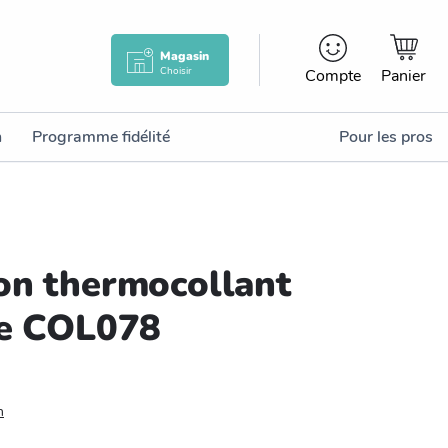
Magasin
Choisir
Compte
Panier
n
Programme fidélité
Pour les pros
on thermocollant
ne COL078
n