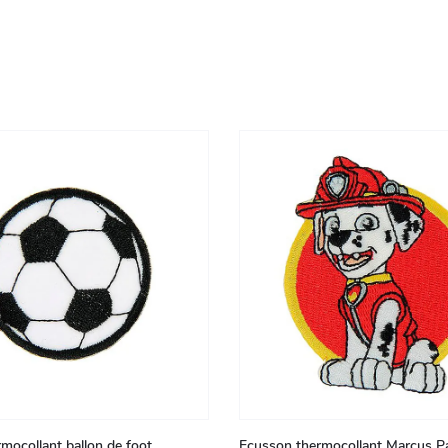
mocollant ballon de foot
Ecusson thermocollant Marcus Pat