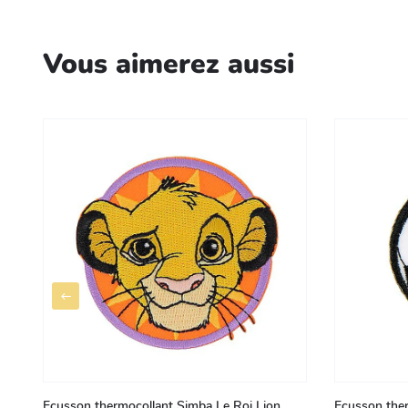
Vous aimerez aussi
Ecusson thermocollant Simba Le Roi Lion
Ecusson ther