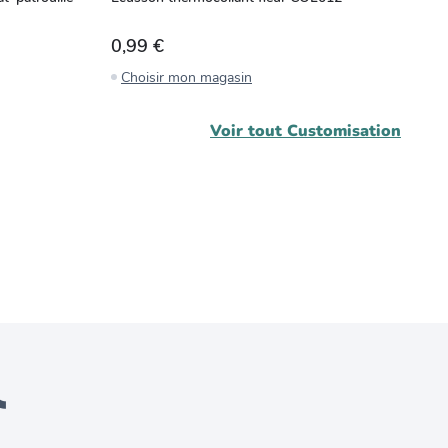
0,99 €
1
Choisir mon magasin
C
Voir tout
Customisation