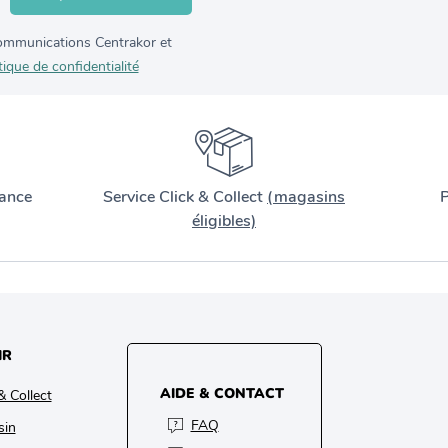
 communications Centrakor et
tique de confidentialité
ance
Service Click & Collect
(magasins
P
éligibles)
IR
AIDE & CONTACT
& Collect
FAQ
sin