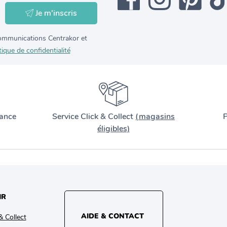
Je m'inscris
 communications Centrakor et
tique de confidentialité
ance
Service Click & Collect
(magasins
P
éligibles)
IR
AIDE & CONTACT
& Collect