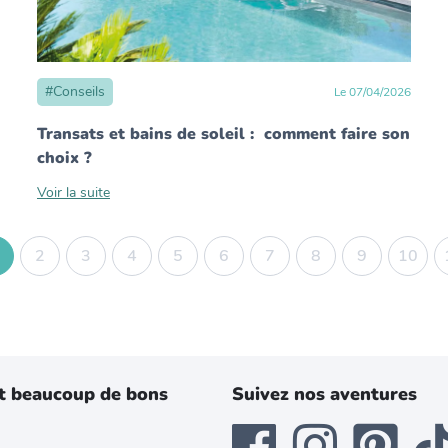
#
Conseils
Le
07
/
04
/
2026
Transats et bains de soleil : comment faire son
choix ?
Voir la suite
2
3
4
5
6
7
8
9
10
t beaucoup de bons
Suivez nos aventures