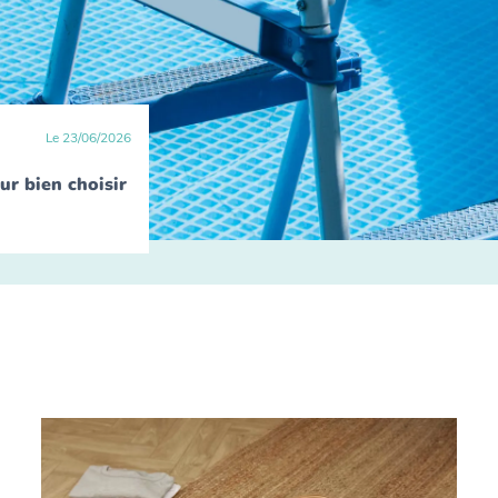
Le
23
/
06
/
2026
ur bien choisir