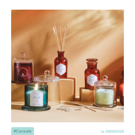
#
Conseils
Le
25
/
05
/
2026